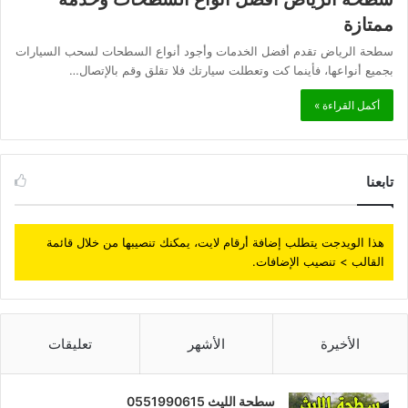
ممتازة
سطحة الرياض تقدم أفضل الخدمات وأجود أنواع السطحات لسحب السيارات
بجميع أنواعها، فأينما كت وتعطلت سيارتك فلا تقلق وقم بالإتصال…
أكمل القراءة »
تابعنا
هذا الويدجت يتطلب إضافة أرقام لايت، يمكنك تنصيبها من خلال قائمة
القالب > تنصيب الإضافات.
الأخيرة
الأشهر
تعليقات
سطحة الليث 0551990615