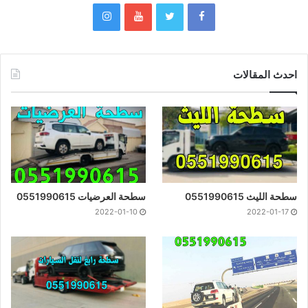
احدث المقالات
سطحة الليث 0551990615
سطحة العرضيات 0551990615
2022-01-10
2022-01-17