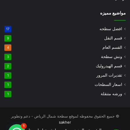
مواضيع مميزه
افضل سطحه
17
قسم النقل
9
القسم العام
4
ونش سطحة
3
قسم الهيدروليك
2
تقديرات المرور
1
اسعار السطحات
1
ورشه متنقلة
1
© جميع الحقوق محفوظه لموقع سطحة شمال الرياض - دعم وتطوير
sakher
1
الرئيسية
المدونه
رقم سطحة
تواصل معنا