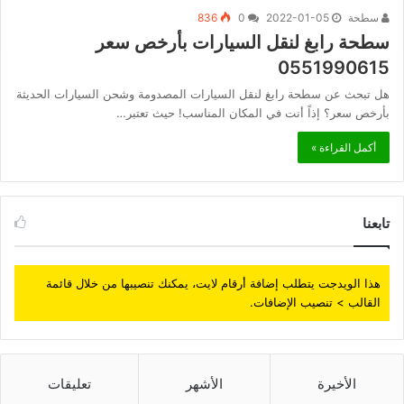
سطحة
2022-01-05
0
836
سطحة رابغ لنقل السيارات بأرخص سعر
0551990615
هل تبحث عن سطحة رابغ لنقل السيارات المصدومة وشحن السيارات الحديثة
بأرخص سعر؟ إذاً أنت في المكان المناسب! حيث تعتبر…
أكمل القراءة »
تابعنا
هذا الويدجت يتطلب إضافة أرقام لايت، يمكنك تنصيبها من خلال قائمة
القالب > تنصيب الإضافات.
الأخيرة
الأشهر
تعليقات