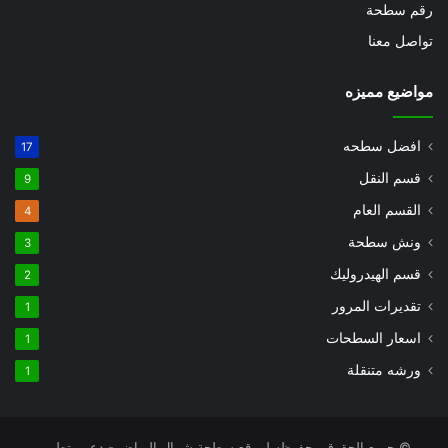
رقم سطحة
تواصل معنا
مواضيع مميزه
افضل سطحه
17
قسم النقل
9
القسم العام
4
ونش سطحة
3
قسم الهيدروليك
2
تقديرات المرور
1
اسعار السطحات
1
ورشه متنقلة
1
© جميع الحقوق محفوظه لموقع سطحة شمال الرياض - دعم وتطوير