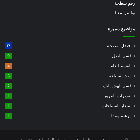
رقم سطحة
تواصل معنا
مواضيع مميزه
افضل سطحه
17
قسم النقل
9
القسم العام
4
ونش سطحة
3
قسم الهيدروليك
2
تقديرات المرور
1
اسعار السطحات
1
ورشه متنقلة
1
© جميع الحقوق محفوظه لموقع سطحة شمال الرياض - دعم وتطوير