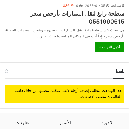
سطحة
2022-01-05
0
836
سطحة رابغ لنقل السيارات بأرخص سعر
0551990615
هل تبحث عن سطحة رابغ لنقل السيارات المصدومة وشحن السيارات الحديثة
بأرخص سعر؟ إذاً أنت في المكان المناسب! حيث تعتبر…
أكمل القراءة »
تابعنا
هذا الويدجت يتطلب إضافة أرقام لايت، يمكنك تنصيبها من خلال قائمة
القالب > تنصيب الإضافات.
الأخيرة
الأشهر
تعليقات