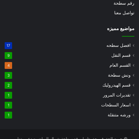
رقم سطحة
تواصل معنا
مواضيع مميزه
افضل سطحه
17
قسم النقل
9
القسم العام
4
ونش سطحة
3
قسم الهيدروليك
2
تقديرات المرور
1
اسعار السطحات
1
ورشه متنقلة
1
© جميع الحقوق محفوظه لموقع سطحة شمال الرياض - دعم وتطوير