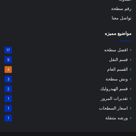
رقم سطحة
تواصل معنا
مواضيع مميزه
افضل سطحه
17
قسم النقل
9
القسم العام
4
ونش سطحة
3
قسم الهيدروليك
2
تقديرات المرور
1
اسعار السطحات
1
ورشه متنقلة
1