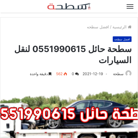
القائمة
الرئيسية
/
افضل سطحه
افضل سطحه
سطحة حائل 0551990615 لنقل
السيارات
سطحة
2021-12-19
0
562
دقيقة واحدة